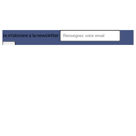
Je m'abonne à la newsletter
OK
Plan du site
Licences
Mentions légales
CGUV
Paramétrer vos cookies
Se connecter
Propulsé par AssoConnect, le logiciel des associations
Sportives
Vos choix en matière de confidentialité