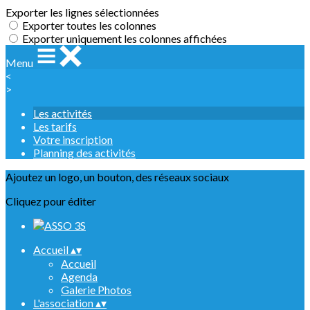
Exporter les lignes sélectionnées
Exporter toutes les colonnes
Exporter uniquement les colonnes affichées
Menu
<
>
Les activités
Les tarifs
Votre inscription
Planning des activités
Ajoutez un logo, un bouton, des réseaux sociaux
Cliquez pour éditer
Accueil
▴
▾
Accueil
Agenda
Galerie Photos
L'association
▴
▾