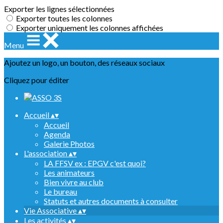
Exporter les lignes sélectionnées
Exporter toutes les colonnes
Exporter uniquement les colonnes affichées
Menu
Ajoutez un logo, un bouton, des réseaux sociaux
Cliquez pour éditer
Accueil
▴
▾
Accueil
Agenda
Galerie Photos
L'association
▴
▾
LA FFSV ex : EPGV c'est quoi?
Les animateurs
Bien vivre au club
Le bureau
Statuts et autres documents à consulter
Vie Associative
▴
▾
Les activités
▴
▾